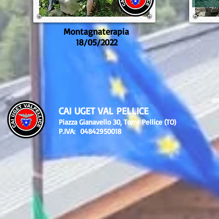
Montagnaterapia
18/05/2022
WE
CAI UGET VAL PELLICE
Piazza Gianavello 30, Torre Pellice (TO)
P.IVA: 04842950018