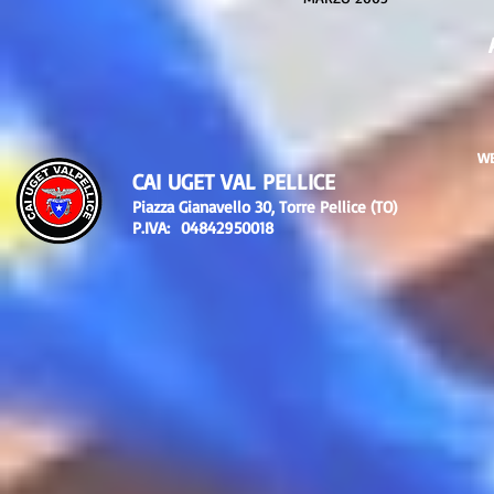
WE
CAI UGET VAL PELLICE
Piazza Gianavello 30, Torre Pellice (TO)
P.IVA: 04842950018